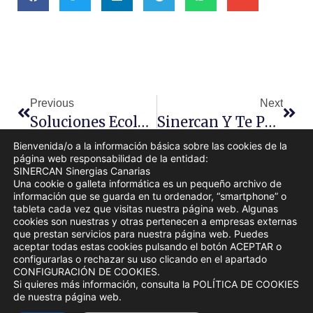
Previous
Next
Soluciones Ecológicas: Reducir La Cal Sin Dañar El Medio Ambiente
Sinercan Y Te Puedo Ayudar: Unidos Para Impulsar El Emprendimiento En Canarias
Bienvenida/o a la información básica sobre las cookies de la
página web responsabilidad de la entidad:
SINERCAN Sinergias Canarias
Una cookie o galleta informática es un pequeño archivo de
información que se guarda en tu ordenador, “smartphone” o
tableta cada vez que visitas nuestra página web. Algunas
cookies son nuestras y otras pertenecen a empresas externas
que prestan servicios para nuestra página web. Puedes
aceptar todas estas cookies pulsando el botón ACEPTAR o
configurarlas o rechazar su uso clicando en el apartado
CONFIGURACIÓN DE COOKIES.
Si quieres más información, consulta la POLÍTICA DE COOKIES
© 2024 Sinercan
P. de Privacidad
de nuestra página web.
P. de Cookies